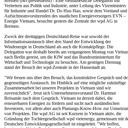
Bremen (iwr-pressedienst) - Eine vietnamesische Delegation mit
Vertretern aus Politik und Industrie, unter Leitung des Vizeministers
für Industrie und Handel Dr. Do Huu Hao, sowie dem Vorstand und
Aufsichtsratsvorsitzenden des staatlichen Energieversorgers EVN –
Energie Vietnam, besuchte gestern die Zentrale der wpd AG in
Bremen.
Zweck der dreitägigen Deutschland-Reise war sowohl der
Informationsaustausch über den Stand der Entwicklung der
Windenergie in Deutschland als auch die Kontaktpflege. Die
Delegation war deshalb bereits am vergangenen Montag von Vietn
nach Berlin gereist, um die KfW und das Bundesministerium für
Wirtschaft und Technologie zu besuchen. Am gestrigen Dienstag
stand der Besuch der wpd-Zentrale in der Hansestadt an.
"Wir freuen uns über den Besuch, das konstruktive Gespräch und d
gegenseitigen Austausch. Im Hinblick auf eine mögliche zukünftige
Zusammenarbeit bei unseren Projekten in Vietnam sind wir
zuversichtlich", freut sich Unternehmensvorstand Dr. Hartmut
Brösamle nach dem Gespräch. Vietnam ist derzeit dabei, die
erneuerbaren Energien zu fördern und sucht nach ausländischen
Investoren, vor allem aber auch Planungs-Know-How zur Umsetzu
von Projekten. Die wpd AG ist seit Kurzem in Vietnam aktiv, die
Gründung der Tochtergesellschaft wpd vietenergy, gemeinsam mit d
Deutschen Entwicklungsgesellschaft ist eingeleitet. "Wir hoffen,