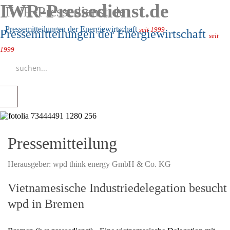
IWR-Pressedienst.de
IWR-Pressedienst.de
Pressemitteilungen der Energiewirtschaft
seit 1999
Pressemitteilungen der Energiewirtschaft
seit
1999
Pressemitteilung
Herausgeber:
wpd think energy GmbH & Co. KG
Vietnamesische Industriedelegation besucht
wpd in Bremen