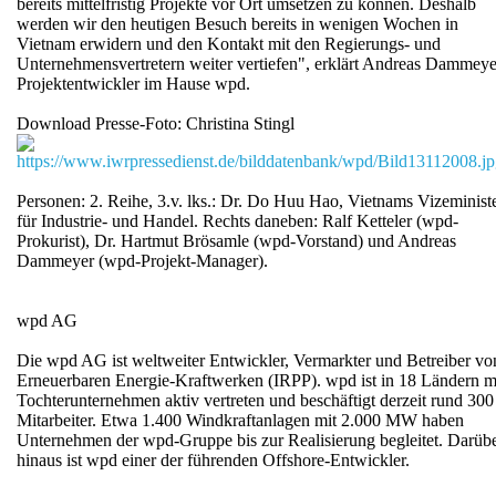
bereits mittelfristig Projekte vor Ort umsetzen zu können. Deshalb
werden wir den heutigen Besuch bereits in wenigen Wochen in
Vietnam erwidern und den Kontakt mit den Regierungs- und
Unternehmensvertretern weiter vertiefen", erklärt Andreas Dammeye
Projektentwickler im Hause wpd.
Download Presse-Foto: Christina Stingl
https://www.iwrpressedienst.de/bilddatenbank/wpd/Bild13112008.j
Personen: 2. Reihe, 3.v. lks.: Dr. Do Huu Hao, Vietnams Vizeminist
für Industrie- und Handel. Rechts daneben: Ralf Ketteler (wpd-
Prokurist), Dr. Hartmut Brösamle (wpd-Vorstand) und Andreas
Dammeyer (wpd-Projekt-Manager).
wpd AG
Die wpd AG ist weltweiter Entwickler, Vermarkter und Betreiber vo
Erneuerbaren Energie-Kraftwerken (IRPP). wpd ist in 18 Ländern m
Tochterunternehmen aktiv vertreten und beschäftigt derzeit rund 300
Mitarbeiter. Etwa 1.400 Windkraftanlagen mit 2.000 MW haben
Unternehmen der wpd-Gruppe bis zur Realisierung begleitet. Darüb
hinaus ist wpd einer der führenden Offshore-Entwickler.