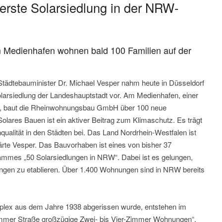
 erste Solarsiedlung in der NRW-
Im Medienhafen wohnen bald 100 Familien auf der
Städtebauminister Dr. Michael Vesper nahm heute in Düsseldorf
Solarsiedlung der Landeshauptstadt vor. Am Medienhafen, einer
t, baut die Rheinwohnungsbau GmbH über 100 neue
lares Bauen ist ein aktiver Beitrag zum Klimaschutz. Es trägt
ualität in den Städten bei. Das Land Nordrhein-Westfalen ist
lärte Vesper. Das Bauvorhaben ist eines von bisher 37
mmes „50 Solarsiedlungen in NRW“. Dabei ist es gelungen,
ungen zu etablieren. Über 1.400 Wohnungen sind in NRW bereits
lex aus dem Jahre 1938 abgerissen wurde, entstehen im
mmer Straße großzügige Zwei- bis Vier-Zimmer Wohnungen“,