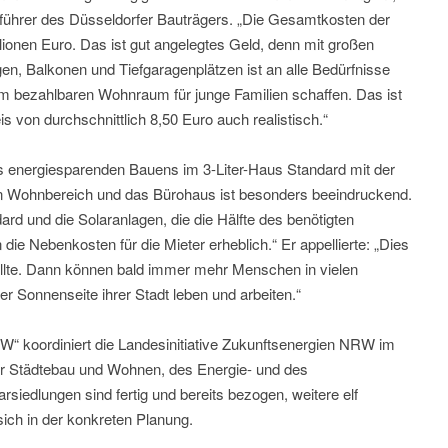
hrer des Düsseldorfer Bauträgers. „Die Gesamtkosten der
ionen Euro. Das ist gut angelegtes Geld, denn mit großen
n, Balkonen und Tiefgaragenplätzen ist an alle Bedürfnisse
lem bezahlbaren Wohnraum für junge Familien schaffen. Das ist
 von durchschnittlich 8,50 Euro auch realistisch.“
s energiesparenden Bauens im 3-Liter-Haus Standard mit der
en Wohnbereich und das Bürohaus ist besonders beeindruckend.
und die Solaranlagen, die die Hälfte des benötigten
e Nebenkosten für die Mieter erheblich.“ Er appellierte: „Dies
ollte. Dann können bald immer mehr Menschen in vielen
 Sonnenseite ihrer Stadt leben und arbeiten.“
W“ koordiniert die Landesinitiative Zukunftsenergien NRW im
für Städtebau und Wohnen, des Energie- und des
siedlungen sind fertig und bereits bezogen, weitere elf
sich in der konkreten Planung.