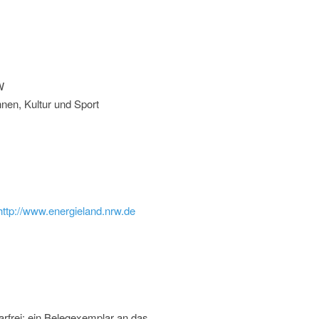
W
nen, Kultur und Sport
http://www.energieland.nrw.de
rfrei; ein Belegexemplar an das