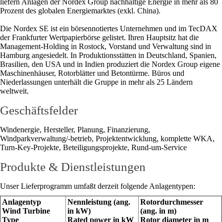
liefern Anlagen der Nordex Group nachhaltige Energie in mehr als 80
Prozent des globalen Energiemarktes (exkl. China).
Die Nordex SE ist ein börsennotiertes Unternehmen und im TecDAX
der Frankfurter Wertpapierbörse gelistet. Ihren Hauptsitz hat die
Management-Holding in Rostock, Vorstand und Verwaltung sind in
Hamburg angesiedelt. In Produktionsstätten in Deutschland, Spanien,
Brasilien, den USA und in Indien produziert die Nordex Group eigene
Maschinenhäuser, Rotorblätter und Betontürme. Büros und
Niederlassungen unterhält die Gruppe in mehr als 25 Ländern
weltweit.
Geschäftsfelder
Windenergie, Hersteller, Planung, Finanzierung,
Windparkverwaltung/-betrieb, Projektentwicklung, komplette WKA,
Turn-Key-Projekte, Beteiligungsprojekte, Rund-um-Service
Produkte & Dienstleistungen
Unser Lieferprogramm umfaßt derzeit folgende Anlagentypen:
Anlagentyp
Nennleistung (ang.
Rotordurchmesser
Wind Turbine
in kW)
(ang. in m)
Type
Rated power in kW
Rotor diameter in m