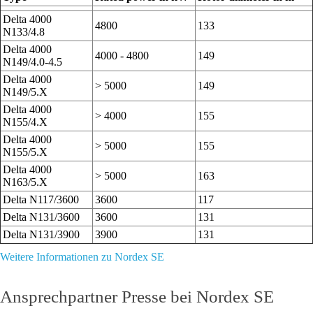
Delta 4000
4800
133
N133/4.8
Delta 4000
4000 - 4800
149
N149/4.0-4.5
Delta 4000
> 5000
149
N149/5.X
Delta 4000
> 4000
155
N155/4.X
Delta 4000
> 5000
155
N155/5.X
Delta 4000
> 5000
163
N163/5.X
Delta N117/3600
3600
117
Delta N131/3600
3600
131
Delta N131/3900
3900
131
Weitere Informationen zu Nordex SE
Ansprechpartner Presse bei Nordex SE