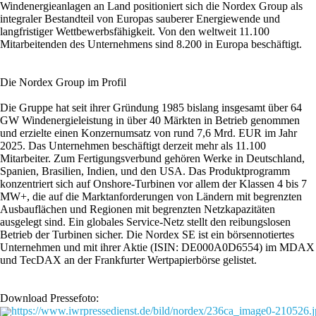
Windenergieanlagen an Land positioniert sich die Nordex Group als
integraler Bestandteil von Europas sauberer Energiewende und
langfristiger Wettbewerbsfähigkeit. Von den weltweit 11.100
Mitarbeitenden des Unternehmens sind 8.200 in Europa beschäftigt.
Die Nordex Group im Profil
Die Gruppe hat seit ihrer Gründung 1985 bislang insgesamt über 64
GW Windenergieleistung in über 40 Märkten in Betrieb genommen
und erzielte einen Konzernumsatz von rund 7,6 Mrd. EUR im Jahr
2025. Das Unternehmen beschäftigt derzeit mehr als 11.100
Mitarbeiter. Zum Fertigungsverbund gehören Werke in Deutschland,
Spanien, Brasilien, Indien, und den USA. Das Produktprogramm
konzentriert sich auf Onshore-Turbinen vor allem der Klassen 4 bis 7
MW+, die auf die Marktanforderungen von Ländern mit begrenzten
Ausbauflächen und Regionen mit begrenzten Netzkapazitäten
ausgelegt sind. Ein globales Service-Netz stellt den reibungslosen
Betrieb der Turbinen sicher. Die Nordex SE ist ein börsennotiertes
Unternehmen und mit ihrer Aktie (ISIN: DE000A0D6554) im MDAX
und TecDAX an der Frankfurter Wertpapierbörse gelistet.
Download Pressefoto:
https://www.iwrpressedienst.de/bild/nordex/236ca_image0-210526.