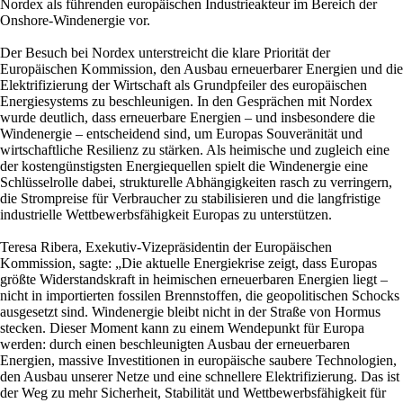
Nordex als führenden europäischen Industrieakteur im Bereich der
Onshore-Windenergie vor.
Der Besuch bei Nordex unterstreicht die klare Priorität der
Europäischen Kommission, den Ausbau erneuerbarer Energien und die
Elektrifizierung der Wirtschaft als Grundpfeiler des europäischen
Energiesystems zu beschleunigen. In den Gesprächen mit Nordex
wurde deutlich, dass erneuerbare Energien – und insbesondere die
Windenergie – entscheidend sind, um Europas Souveränität und
wirtschaftliche Resilienz zu stärken. Als heimische und zugleich eine
der kostengünstigsten Energiequellen spielt die Windenergie eine
Schlüsselrolle dabei, strukturelle Abhängigkeiten rasch zu verringern,
die Strompreise für Verbraucher zu stabilisieren und die langfristige
industrielle Wettbewerbsfähigkeit Europas zu unterstützen.
Teresa Ribera, Exekutiv-Vizepräsidentin der Europäischen
Kommission, sagte: „Die aktuelle Energiekrise zeigt, dass Europas
größte Widerstandskraft in heimischen erneuerbaren Energien liegt –
nicht in importierten fossilen Brennstoffen, die geopolitischen Schocks
ausgesetzt sind. Windenergie bleibt nicht in der Straße von Hormus
stecken. Dieser Moment kann zu einem Wendepunkt für Europa
werden: durch einen beschleunigten Ausbau der erneuerbaren
Energien, massive Investitionen in europäische saubere Technologien,
den Ausbau unserer Netze und eine schnellere Elektrifizierung. Das ist
der Weg zu mehr Sicherheit, Stabilität und Wettbewerbsfähigkeit für